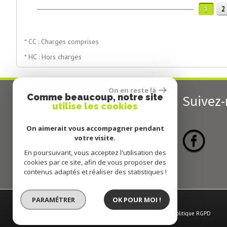
2
1
* CC : Charges comprises
* HC : Hors charges
On en reste là
Comme beaucoup, notre site
Contactez-nous
Suivez
utilise les cookies
Téléphone :
04 72 05 84 87
On aimerait vous accompagner pendant
E-mail :
contact@agencesublimo.fr
votre visite.
Adresse :
71 rue de Bourgoin
En poursuivant, vous acceptez l'utilisation des
38230 Tignieu-Jameyzieu
cookies par ce site, afin de vous proposer des
contenus adaptés et réaliser des statistiques !
PARAMÉTRER
OK POUR MOI !
© 2026 | Tous droits réservés | Traduction powered by Google
Plan du site
-
Mentions légales
-
Nos honoraires
-
Liens
-
Admin
-
Politique RGPD