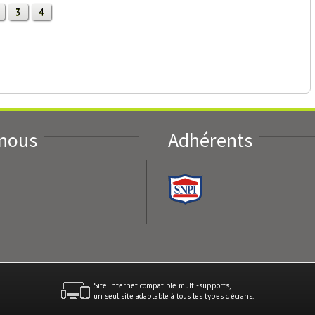
3
4
-nous
Adhérents
Site internet compatible multi-supports,
un seul site adaptable à tous les types d'écrans.