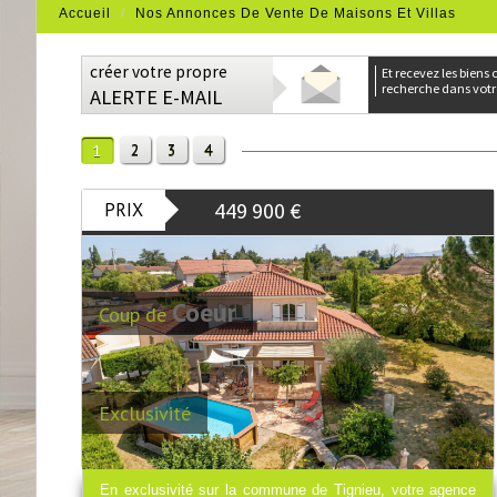
Accueil
Nos Annonces De Vente De Maisons Et Villas
créer votre propre
et recevez les biens correspondants à votre
recherche dans votre
ALERTE E-MAIL
2
3
4
1
449 900
€
PRIX
Coeur
Coup de
Exclusivité
En exclusivité sur la commune de Tignieu, votre agence