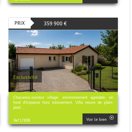
359 900
€
PRIX
Exclusivité
Chavanoz-secteur village, environnement agréable, en
fond d'impasse hors lotissement, Villa neuve de plain-
pied...
Voir le bien
Ref 1780B