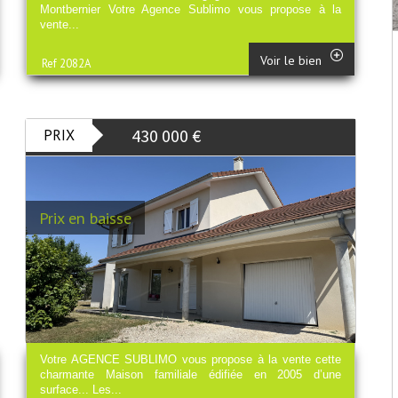
Montbernier Votre Agence Sublimo vous propose à la
vente...
Voir le bien
Ref 2082A
430 000
€
PRIX
Prix en baisse
Votre AGENCE SUBLIMO vous propose à la vente cette
charmante Maison familiale édifiée en 2005 d’une
surface... Les...