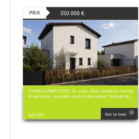
350 000
€
PRIX
TIGNIEU-JAMEYZIEU, Au coeur d'une résidence fermée
et sécurisée, situé dans un écrin de verdure, finitions de...
Voir le bien
Ref 1687l