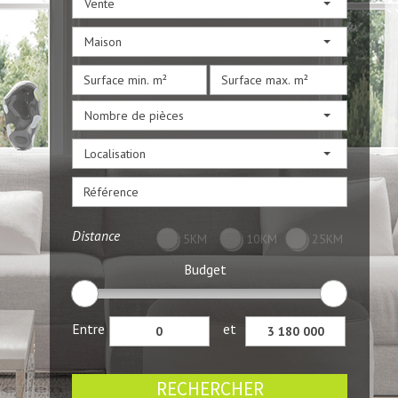
Vente
Maison
Nombre de pièces
Localisation
Distance
5KM
10KM
25KM
Budget
Entre
et
RECHERCHER