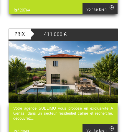
Voir le bien
Ref 2076A
411 000
€
PRIX
Votre agence SUBLIMO vous propose en exclusivité À
Genas, dans un secteur résidentiel calme et recherché,
découvrez...
Voir le bien
Ref 2060C