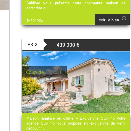
Sublimo vous présente cette charmante maison de
caractère qui...
Voir le bien
Ref 2120A
439 000
€
PRIX
Coeur
Coup de
Maison familiale au calme – Exclusivité Sublimo Votre
agence Sublimo vous propose en exclusivité de venir
découvrir...