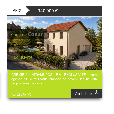
340 000
€
PRIX
Coeur
Coup de
Exclusivité
CREMIEU INTRAMUROS EN EXCLUSIVITE, votre
agence SUBLIMO vous propose de devenir les heureux
propriétaires de cette...
Voir le bien
Ref 1829A - PC