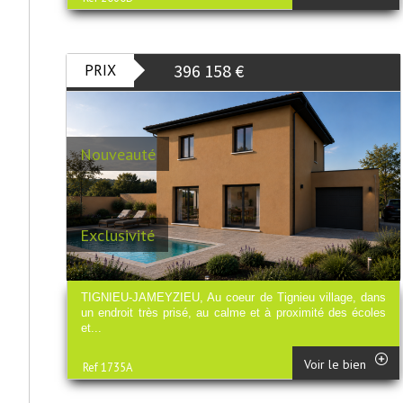
396 158
€
PRIX
Nouveauté
Exclusivité
TIGNIEU-JAMEYZIEU, Au coeur de Tignieu village, dans
un endroit très prisé, au calme et à proximité des écoles
et...
Voir le bien
Ref 1735A