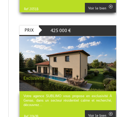
Voir le bien
Ref 2031B
425 000
€
PRIX
Exclusivité
Votre agence SUBLIMO vous propose en exclusivité À
Genas, dans un secteur résidentiel calme et recherché,
découvrez...
Voir le bien
Ref 2060B