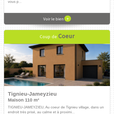
+
Voir le bien
Coeur
Coup de
Pont-De-Chéruy
Duplex 96.51 m²
Idéal pour une famille ou un premier achat : laissez-vous
séduire par ce superbe duplex au cœur d...