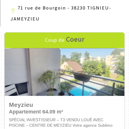
71 rue de Bourgoin - 38230 TIGNIEU-
JAMEYZIEU
Coeur
Coup de
Pont-De-Chéruy
Maison 82 m²
Votre AGENCE SUBLIMO vous propose cette maison neuve
de 81,34 m² (Lot 2) située dans une résidenc...