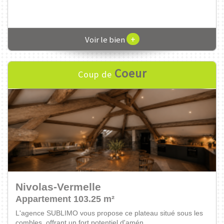
+
Voir le bien
Coeur
Coup de
Villefontaine
Maison 100.03 m²
Découvrez cette maison neuve construite en 2023 - RT2012,
érigée sur deux niveaux et offrant 100 ...