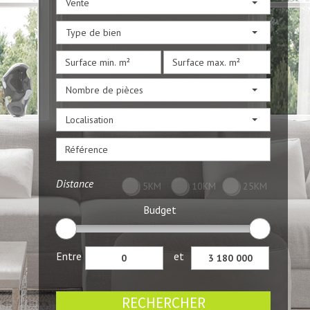
Vente
Type de bien
Nombre de pièces
Localisation
Distance
5KM
10KM
25KM
Budget
Entre
et
RECHERCHER