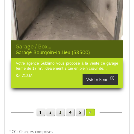
Garage / Box...
Garage Bourgoin-Jallieu (38300)
Votre agence Sublimo vous propose à la vente ce garage
fermé de 17 m², idéalement situé en plein cœur de...
Ref 2123A
Voir le bien
1
2
3
4
5
6
* CC : Charges comprises