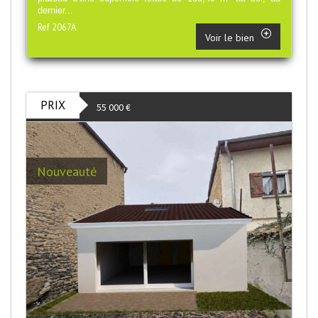
dernier...
Ref 2067A
Voir le bien
PRIX
55 000
€
Nouveauté