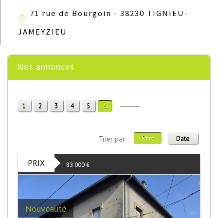
71 rue de Bourgoin - 38230 TIGNIEU-
JAMEYZIEU
Nos annonces
1
2
3
4
5
6
Prix
Date
Trier par :
PRIX
83 000
€
Nouveauté