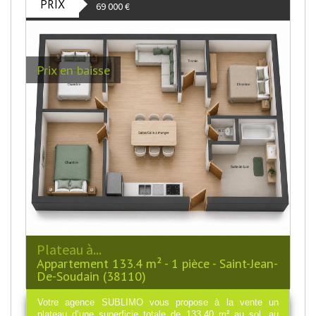
PRIX
69 000
€
Prix en baisse
Plateau à...
Appartement 133.4 m² - 1 pièce - Saint-Jean-
De-Soudain (38110)
Votre agence SUBLIMO vous propose à la vente un
plateau d’une superficie totale de 133,40 m² au sol, au