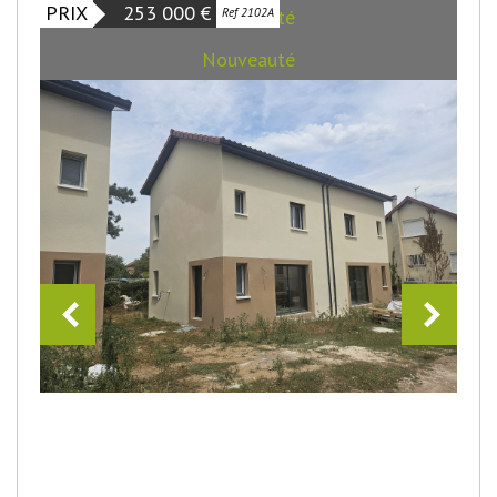
PRIX
253 000
€
Exclusivité
Ref 2102A
Nouveauté