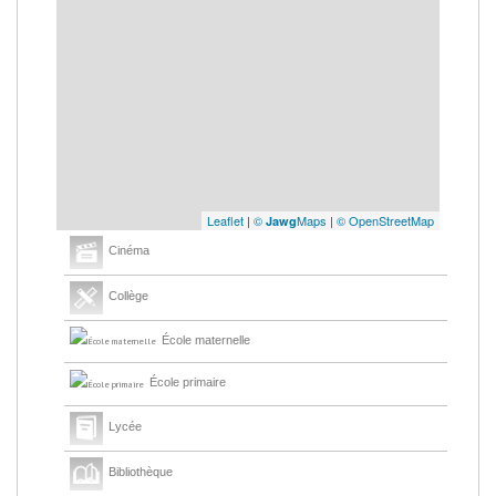
Leaflet
|
©
Maps
|
© OpenStreetMap
Jawg
Cinéma
Collège
École maternelle
École primaire
Lycée
Bibliothèque