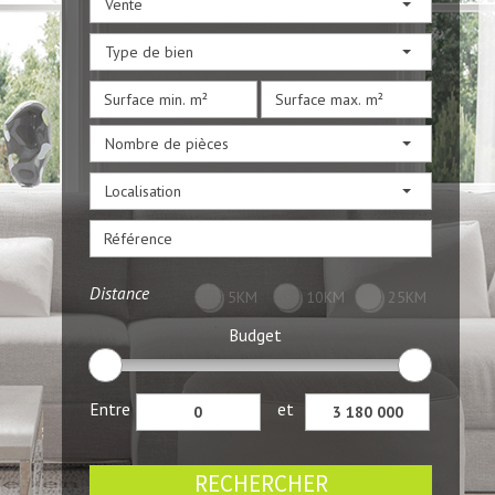
Vente
Type de bien
Nombre de pièces
Localisation
Distance
5KM
10KM
25KM
Budget
Entre
et
RECHERCHER