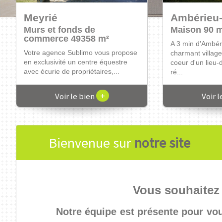
Meyrié
Bourgoin-Jallieu
Ambérieu
Meyrié
Murs et fonds de
Garage m²
Maison 90 
Maison 60 
commerce 49358 m²
Votre agence Sublimo vous propose
A 3 min d'Ambér
Votre agence S
Votre agence Sublimo vous propose
à la vente ce garage fermé de 17
charmant villa
en exclusivité u
en exclusivité un centre équestre
m², idéalement situé en plein ...
coeur d'un lieu-
avec écurie de pr
avec écurie de propriétaires,...
ré...
+
+
Voir le bien
Voir le bien
Voir 
Voir 
Bienvenue sur
notre site
Vous souhaitez
Notre équipe est présente pour vo