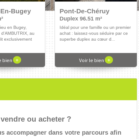
-En-Bugey
Pont-De-Chéruy
Bourgoin-Jallieu
m²
m²
Duplex 96.51 m²
Appartement 51 m²
ieu en Bugey,
ublimo vous propose
Idéal pour une famille ou un premier
Logement en copropriété idéalement
ge d'AMBUTRIX, au
n centre équestre
achat : laissez-vous séduire par ce
situé au cœur de Bourgoin-jallieu.
dit exclusivement
opriétaires,...
superbe duplex au cœur d...
Situé dans un immeuble avec...
+
+
+
+
le bien
le bien
Voir le bien
Voir le bien
 vendre ou acheter ?
us accompagner dans votre parcours afin