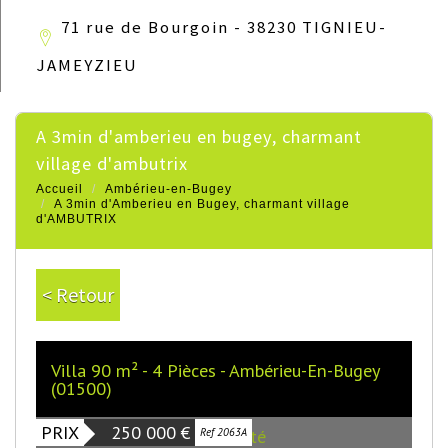
71 rue de Bourgoin - 38230 TIGNIEU-
JAMEYZIEU
a 3min d'amberieu en bugey, charmant
village d'ambutrix
Accueil
Ambérieu-en-Bugey
A 3min d'Amberieu en Bugey, charmant village
d'AMBUTRIX
< Retour
Villa 90 m² - 4 Pièces - Ambérieu-En-Bugey
(01500)
PRIX
250 000
€
Exclusivité
Ref 2063A