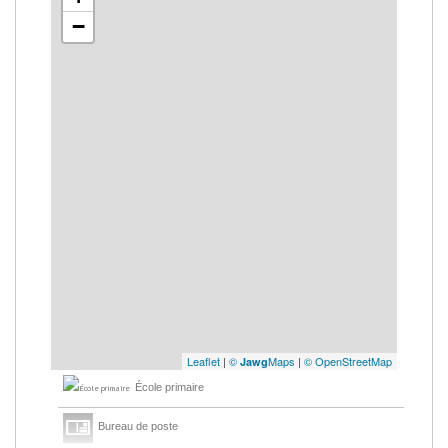
−
Leaflet
|
©
Maps
|
© OpenStreetMap
Jawg
École primaire
Bureau de poste