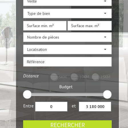
Vente
Type de bien
Nombre de pièces
Localisation
Distance
5KM
10KM
25KM
Budget
Entre
et
RECHERCHER