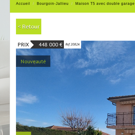
Accueil
Bourgoin-Jallieu
Maison T5 avec double garage 
< Retour
PRIX
448 000
€
Ref 2082A
Nouveauté