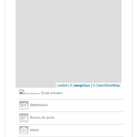
Leaflet
|
©
Maps
|
© OpenStreetMap
Jawg
École primaire
Bibliothèque
Bureau de poste
Mairie