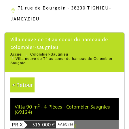
71 rue de Bourgoin - 38230 TIGNIEU-
JAMEYZIEU
villa neuve de t4 au coeur du hameau de
colombier-saugnieu
Accueil
Colombier-Saugnieu
Villa neuve de T4 au coeur du hameau de Colombier-
Saugnieu
< Retour
Villa 90 m² - 4 Pièces - Colombier-Saugnieu
(69124)
PRIX
315 000
€
Exclusivité
Ref 20148A