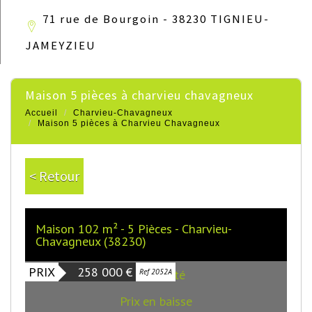
71 rue de Bourgoin - 38230 TIGNIEU-
JAMEYZIEU
maison 5 pièces à charvieu chavagneux
Accueil
Charvieu-Chavagneux
Maison 5 pièces à Charvieu Chavagneux
< Retour
Maison 102 m² - 5 Pièces - Charvieu-
Chavagneux (38230)
PRIX
258 000
€
Exclusivité
Ref 2052A
Prix en baisse