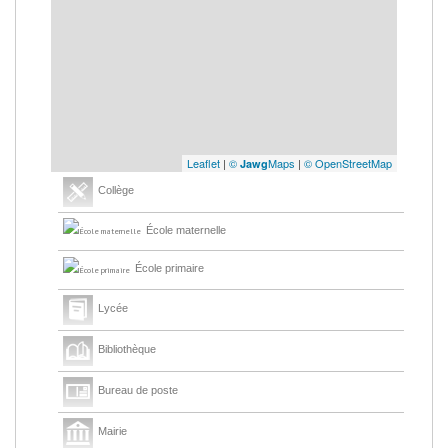
Leaflet
|
©
Maps
|
© OpenStreetMap
Jawg
Collège
École maternelle
École primaire
Lycée
Bibliothèque
Bureau de poste
Mairie