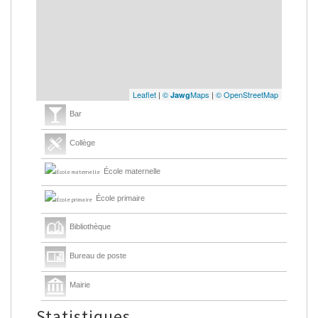
Leaflet
|
©
Maps
|
© OpenStreetMap
Jawg
Bar
Collège
École maternelle
École primaire
Bibliothèque
Bureau de poste
Mairie
Statistiques