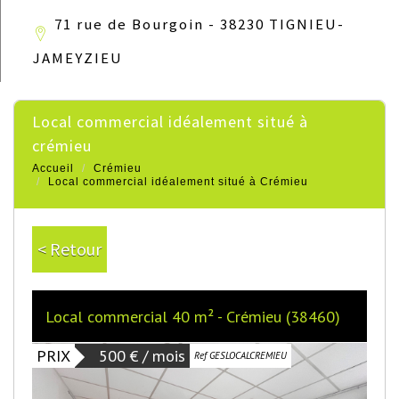
71 rue de Bourgoin - 38230 TIGNIEU-
JAMEYZIEU
local commercial idéalement situé à
crémieu
Accueil
Crémieu
Local commercial idéalement situé à Crémieu
< Retour
Local commercial 40 m² - Crémieu (38460)
PRIX
500 € / mois
Ref GESLOCALCREMIEU